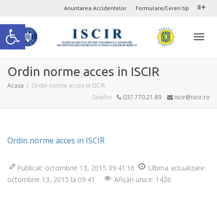
Anuntarea Accidentelor
Formulare/Cereri tip
Deschide bara de unelte
Comu
Ordin norme acces in ISCIR
Acasa
Ordin norme acces in ISCIR
navig
Telefon
037.770.21.89
iscir@iscir.ro
Ordin norme acces in ISCIR
Publicat: octombrie 13, 2015 09:41:16
Ultima actualizare:
octombrie 13, 2015 la 09:41
Afișări unice: 1426