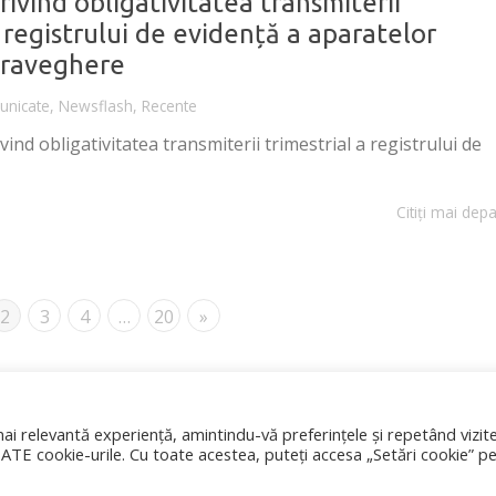
ivind obligativitatea transmiterii
a registrului de evidență a aparatelor
upraveghere
nicate
,
Newsflash
,
Recente
d obligativitatea transmiterii trimestrial a registrului de
Citiți mai depa
2
3
4
…
20
»
ai relevantă experiență, amintindu-vă preferințele și repetând vizite
OATE cookie-urile. Cu toate acestea, puteți accesa „Setări cookie” p
 Stat pentru Controlul Cazanelor, Recipientelor sub Presiune 