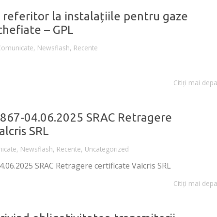
feritor la instalațiile pentru gaze
ichefiate – GPL
Comunicate
,
Newsflash
,
Recente
Citiți mai depa
867-04.06.2025 SRAC Retragere
alcris SRL
icate
,
Newsflash
,
Recente
,
Uncategorized
.06.2025 SRAC Retragere certificate Valcris SRL
Citiți mai depa