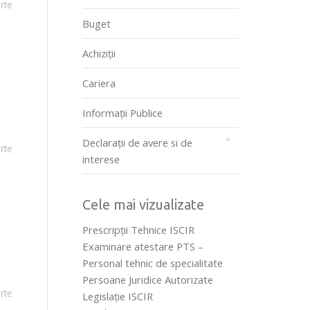
rte
Buget
Achiziții
Cariera
Informații Publice
Declarații de avere si de
rte
interese
Cele mai vizualizate
Prescripţii Tehnice ISCIR
Examinare atestare PTS –
Personal tehnic de specialitate
Persoane Juridice Autorizate
rte
Legislaţie ISCIR