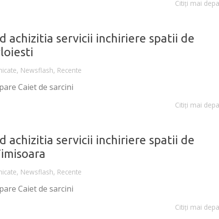
Citiți mai depa
 achizitia servicii inchiriere spatii de
Ploiesti
icate
,
Newsflash
,
Recente
ipare Caiet de sarcini
Citiți mai depa
 achizitia servicii inchiriere spatii de
Timisoara
icate
,
Newsflash
,
Recente
ipare Caiet de sarcini
Citiți mai depa