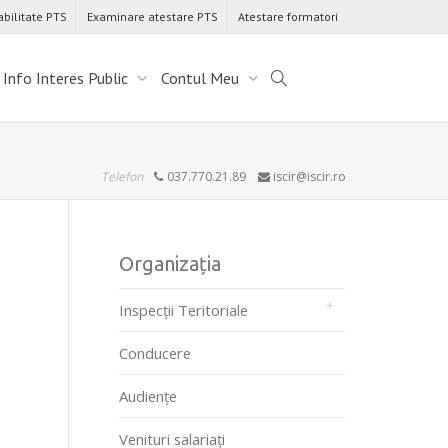
abilitate PTS
Examinare atestare PTS
Atestare formatori
Info Interes Public
Contul Meu
Telefon
037.770.21.89
iscir@iscir.ro
Organizația
Inspecții Teritoriale
Conducere
Audienţe
Venituri salariați