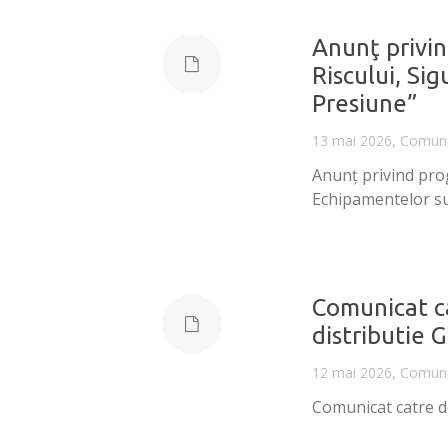
Anunţ privi
Riscului, Si
Presiune”
,
13 mai 2026
Comuni
Anunţ privind prog
Echipamentelor s
Comunicat cat
distributie 
,
12 mai 2026
Comuni
Comunicat catre det