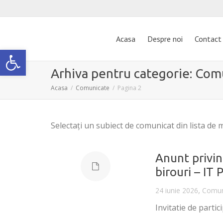
Acasa
Despre noi
Contact
Deschide bara de unelte
Arhiva pentru categorie: Com
Acasa
Comunicate
Pagina 2
Selectaţi un
subiect
de comunicat
din
lista de 
Anunt privind
birouri – IT P
,
24 iunie 2026
Comun
Invitatie de partic