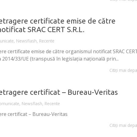
tragere certificate emise de către
otificat SRAC CERT S.R.L.
nicate
,
Newsflash
,
Recente
re certificate emise de către organismul notificat SRAC CER
a 2014/33/UE (transpusă în legislația națională prin...
Citiți mai depa
tragere certificat – Bureau-Veritas
omunicate
,
Newsflash
,
Recente
re certificat – Bureau-Veritas
Citiți mai depa