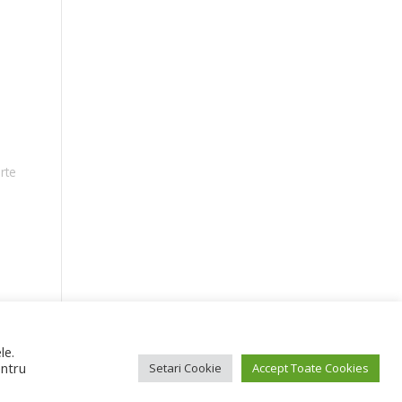
rte
le.
entru
Setari Cookie
Accept Toate Cookies
și Instalațiilor de Ridicat