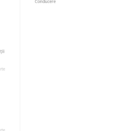
Conducere
ţii
rte
rte