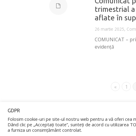
Comunicat pr
trimestrial 
aflate în s
,
26 martie 2025
Comu
COMUNICAT – privin
evidență
«
1
GDPR
Folosim cookie-uri pe site-ul nostru web pentru a vă oferi cea m
Dând clic pe „Acceptați toate”, sunteți de acord cu utilizarea T
©2026 ISCIR - Inspecția de
a furniza un consimțământ controlat.