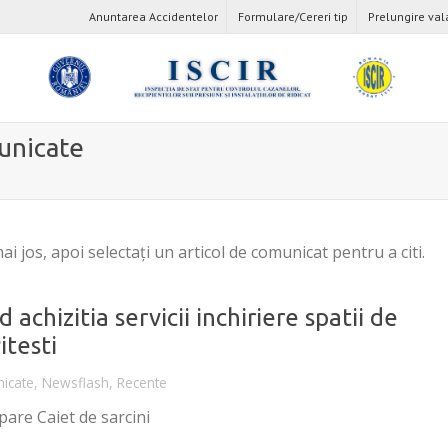
Anuntarea Accidentelor
Formulare/Cereri tip
Prelungire val
unicate
mai jos
,
apoi
selectaţi
un articol de
comunicat
pentru a
citi
.
 achizitia servicii inchiriere spatii de
itesti
icate
,
Newsflash
,
Recente
ipare Caiet de sarcini