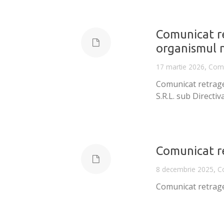
Comunicat re
organismul n
,
17 martie 2026
Comu
Comunicat retrage
S.R.L. sub Directiv
Comunicat re
,
8 decembrie 2025
C
Comunicat retrage