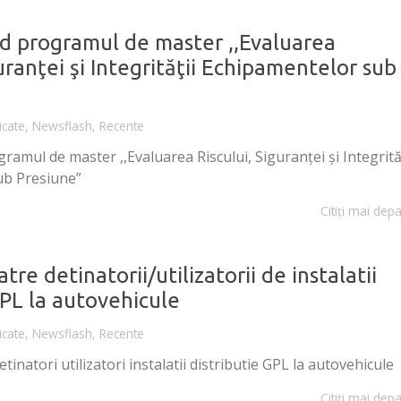
nd programul de master ,,Evaluarea
guranţei şi Integrităţii Echipamentelor sub
cate
,
Newsflash
,
Recente
ramul de master ,,Evaluarea Riscului, Siguranţei şi Integrită
ub Presiune”
Citiți mai depa
re detinatorii/utilizatorii de instalatii
GPL la autovehicule
cate
,
Newsflash
,
Recente
inatori utilizatori instalatii distributie GPL la autovehicule
Citiți mai depa