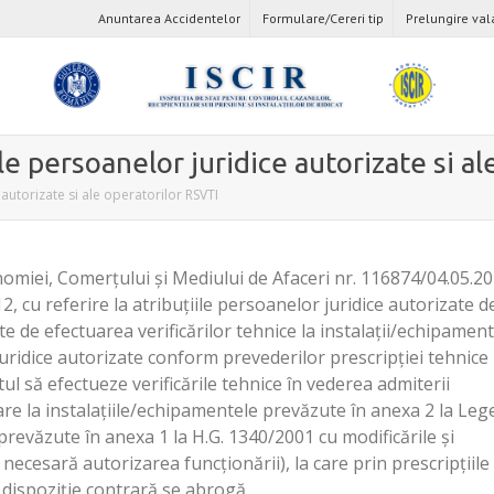
Anuntarea Accidentelor
Formulare/Cereri tip
Prelungire val
iile persoanelor juridice autorizate si a
e autorizate si ale operatorilor RSVTI
omiei, Comerțului și Mediului de Afaceri nr. 116874/04.05.2
2, cu referire la atribuțiile persoanelor juridice autorizate d
te de efectuarea verificărilor tehnice la instalații/echipament
idice autorizate conform prevederilor prescripției tehnice
l să efectueze verificările tehnice în vederea admiterii
lizare la instalațiile/echipamentele prevăzute în anexa 2 la Leg
 prevăzute în anexa 1 la H.G. 1340/2001 cu modificările și
necesară autorizarea funcționării), la care prin prescripțiile
e dispoziție contrară se abrogă.