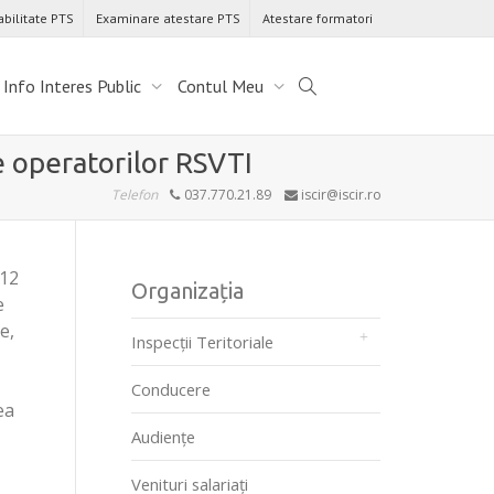
abilitate PTS
Examinare atestare PTS
Atestare formatori
Info Interes Public
Contul Meu
le operatorilor RSVTI
Telefon
037.770.21.89
iscir@iscir.ro
012
Organizația
e
e,
Inspecții Teritoriale
Conducere
ea
Audienţe
Venituri salariați