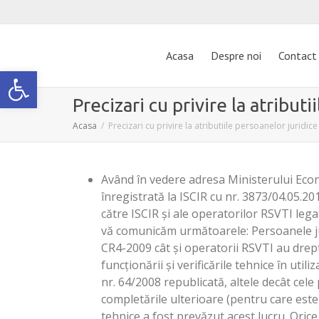
Acasa
Despre noi
Contact
Deschide bara de unelte
Precizari cu privire la atribut
Acasa
Precizari cu privire la atributiile persoanelor juridic
Având în vedere adresa Ministerului Econ
înregistrată la ISCIR cu nr. 3873/04.05.201
către ISCIR și ale operatorilor RSVTI lega
vă comunicăm următoarele: Persoanele jur
CR4-2009 cât și operatorii RSVTI au dreptu
funcționării și verificările tehnice în uti
nr. 64/2008 republicată, altele decât cele
completările ulterioare (pentru care este 
tehnice a fost prevăzut acest lucru. Oric