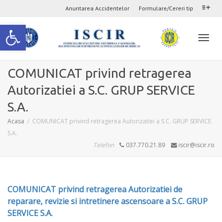
Anuntarea Accidentelor
Formulare/Cereri tip
Deschide bara de unelte
Comu
COMUNICAT privind retragerea
Autorizatiei a S.C. GRUP SERVICE
navig
S.A.
Acasa
COMUNICAT privind retragerea Autorizatiei a S.C. GRUP SERVICE
S.A.
Telefon
037.770.21.89
iscir@iscir.ro
COMUNICAT privind retragerea Autorizatiei de
reparare, revizie si intretinere ascensoare a S.C. GRUP
SERVICE S.A.