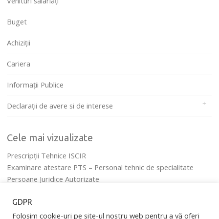
Venituri salariați
Buget
Achiziții
Cariera
Informații Publice
Declarații de avere si de interese
Cele mai vizualizate
Prescripţii Tehnice ISCIR
Examinare atestare PTS – Personal tehnic de specialitate
Persoane Juridice Autorizate
Legislaţie ISCIR
GDPR
Conducere
Folosim cookie-uri pe site-ul nostru web pentru a vă oferi