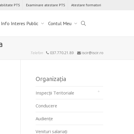
abilitate PTS
Examinare atestare PTS
Atestare formatori
Info Interes Public
Contul Meu
a
Telefon
037.770.21.89
iscir@iscir.ro
Organizația
Inspecții Teritoriale
Conducere
Audienţe
Venituri salariați