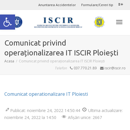
Anuntarea Accidentelor
Formulare/Cereri tip
Deschide bara de unelte
Comu
Comunicat privind
operaționalizarea IT ISCIR Ploiești
navig
Acasa
Comunicat privind operaționalizarea IT ISCIR Ploiești
Telefon
037.770.21.89
iscir@iscir.ro
Comunicat operationalizare IT Ploiesti
Publicat: noiembrie 24, 2022 14:50:44
Ultima actualizare:
noiembrie 24, 2022 la 14:50
Afișări unice: 2667