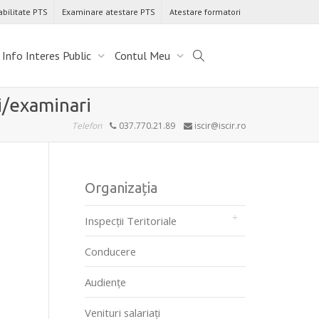
abilitate PTS
Examinare atestare PTS
Atestare formatori
Info Interes Public
Contul Meu
i/examinari
Telefon
037.770.21.89
iscir@iscir.ro
Organizația
Inspecții Teritoriale
Conducere
Audienţe
Venituri salariați