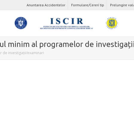
Anuntarea Accidentelor
Formulare/Cereri tip
Prelungire val
 minim al programelor de investigați
de investigații/examinari