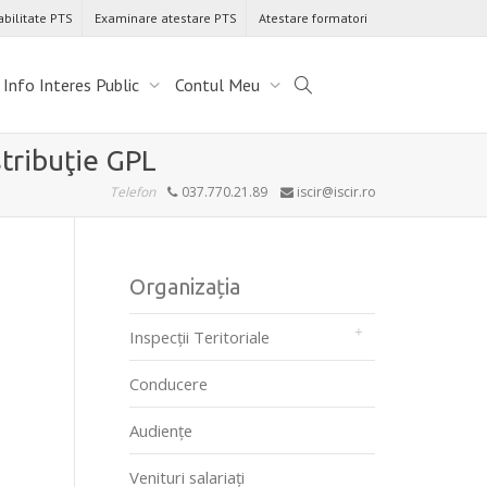
abilitate PTS
Examinare atestare PTS
Atestare formatori
Info Interes Public
Contul Meu
stribuţie GPL
Telefon
037.770.21.89
iscir@iscir.ro
Organizația
Inspecții Teritoriale
Conducere
Audienţe
Venituri salariați