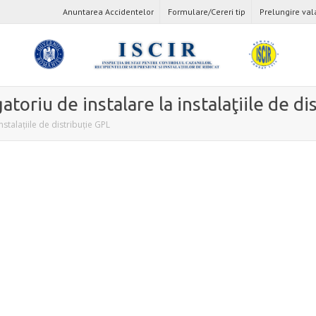
Anuntarea Accidentelor
Formulare/Cereri tip
Prelungire val
atoriu de instalare la instalaţiile de di
stalaţiile de distribuţie GPL